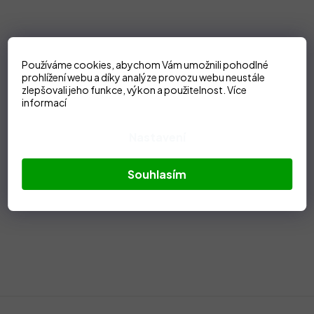
Používáme cookies, abychom Vám umožnili pohodlné
prohlížení webu a díky analýze provozu webu neustále
zlepšovali jeho funkce, výkon a použitelnost.
Více
informací
Nastavení
Souhlasím
Z