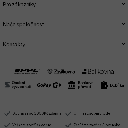
á
Pro zákazníky
p
a
t
Naše společnost
í
Kontakty
Doprava nad 2000Kč
zdarma
Online i osobní prodej
Veškeré zboží skladem
Zasíláme také na Slovensko