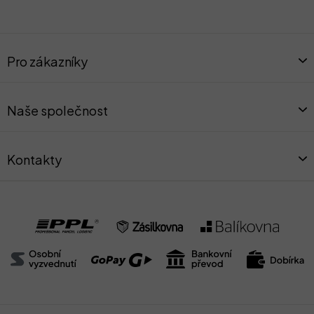
Z
á
Pro zákazníky
p
a
t
Naše společnost
í
Kontakty