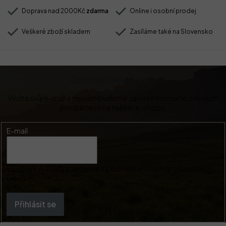
Doprava nad 2000Kč
zdarma
Online i osobní prodej
Veškeré zboží skladem
Zasíláme také na Slovensko
Odebírat newsletter
Vložte svůj e-mail a my vám budeme zasílat informace o nových
produktech na našem e-shopu.
E-mail
Vložením e-mailu souhlasíte s
podmínkami ochrany osobních
údajů
Přihlásit se