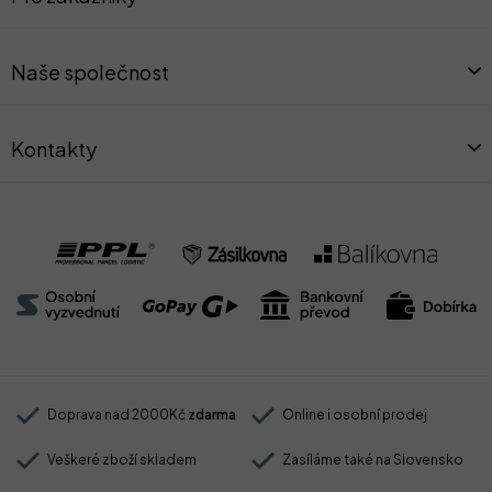
p
a
t
Naše společnost
í
Kontakty
Doprava nad 2000Kč
zdarma
Online i osobní prodej
Veškeré zboží skladem
Zasíláme také na Slovensko