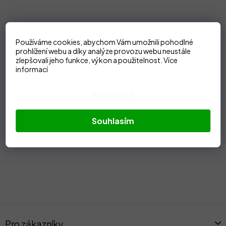
Používáme cookies, abychom Vám umožnili pohodlné
prohlížení webu a díky analýze provozu webu neustále
zlepšovali jeho funkce, výkon a použitelnost.
Více
informací
Nastavení
Souhlasím
Z
á
Pro zákazníky