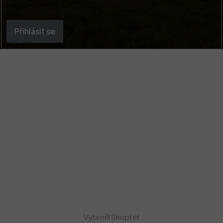
údajů
Přihlásit se
Vytvořil Shoptet